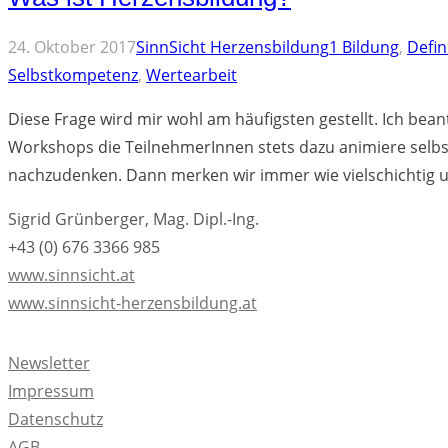
Kommentar
24. Oktober 2017
SinnSicht Herzensbildung
1
Bildung
,
Defin
Selbstkompetenz
,
Wertearbeit
Diese Frage wird mir wohl am häufigsten gestellt. Ich bean
Workshops die TeilnehmerInnen stets dazu animiere selbs
nachzudenken. Dann merken wir immer wie vielschichtig u
Sigrid Grünberger, Mag. Dipl.-Ing.
+43 (0) 676 3366 985
www.sinnsicht.at
www.sinnsicht-herzensbildung.at
Newsletter
Impressum
Datenschutz
AGB