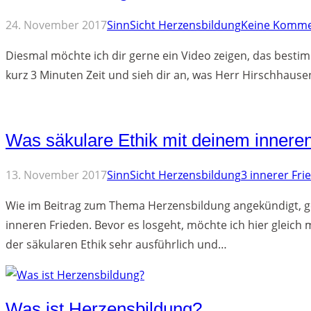
24. November 2017
SinnSicht Herzensbildung
Keine Komme
Diesmal möchte ich dir gerne ein Video zeigen, das bestimm
kurz 3 Minuten Zeit und sieh dir an, was Herr Hirschhause
Was säkulare Ethik mit deinem inneren
Kommenta
13. November 2017
SinnSicht Herzensbildung
3
innerer Fri
Wie im Beitrag zum Thema Herzensbildung angekündigt, ge
inneren Frieden. Bevor es losgeht, möchte ich hier gleich 
der säkularen Ethik sehr ausführlich und…
Was ist Herzensbildung?