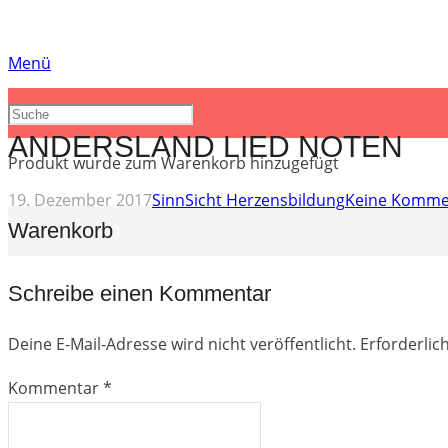
Menü
ANDERSLAND LIED NOTEN
Produkt
wurde zum Warenkorb hinzugefügt
19. Dezember 2017
SinnSicht Herzensbildung
Keine Komme
Warenkorb
Schreibe einen Kommentar
Deine E-Mail-Adresse wird nicht veröffentlicht.
Erforderlic
Kommentar
*