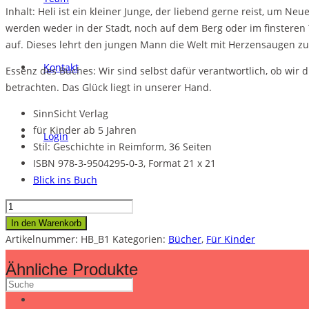
Inhalt: Heli ist ein kleiner Junge, der liebend gerne reist, um 
werden weder in der Stadt, noch auf dem Berg oder im finsteren T
auf. Dieses lehrt den jungen Mann die Welt mit Herzensaugen zu 
Kontakt
Essenz des Buches: Wir sind selbst dafür verantwortlich, ob wir d
betrachten. Das Glück liegt in unserer Hand.
SinnSicht Verlag
für Kinder ab 5 Jahren
Login
Stil: Geschichte in Reimform, 36 Seiten
ISBN 978-3-9504295-0-3, Format 21 x 21
Blick ins Buch
Heli
Mein Konto
entdeckt
In den Warenkorb
sein
Artikelnummer:
HB_B1
Kategorien:
Bücher
,
Für Kinder
Herz
Ähnliche Produkte
(Hardcover)
Menge