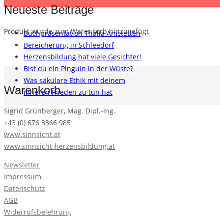
Neueste Beiträge
Produkt
wurde zum Warenkorb hinzugefügt
Buchpräsentation Thalia Amstetten
Bereicherung in Schleedorf
Herzensbildung hat viele Gesichter!
Bist du ein Pinguin in der Wüste?
Was säkulare Ethik mit deinem
Warenkorb
inneren Frieden zu tun hat
Sigrid Grünberger, Mag. Dipl.-Ing.
+43 (0) 676 3366 985
www.sinnsicht.at
www.sinnsicht-herzensbildung.at
Newsletter
Impressum
Datenschutz
AGB
Widerrufsbelehrung