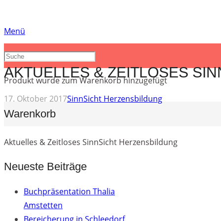
Menü
AKTUELLES & ZEITLOSES SI
Produkt
wurde zum Warenkorb hinzugefügt
17. Oktober 2017
SinnSicht Herzensbildung
Warenkorb
Aktuelles & Zeitloses SinnSicht Herzensbildung
Neueste Beiträge
Buchpräsentation Thalia
Amstetten
Bereicherung in Schleedorf