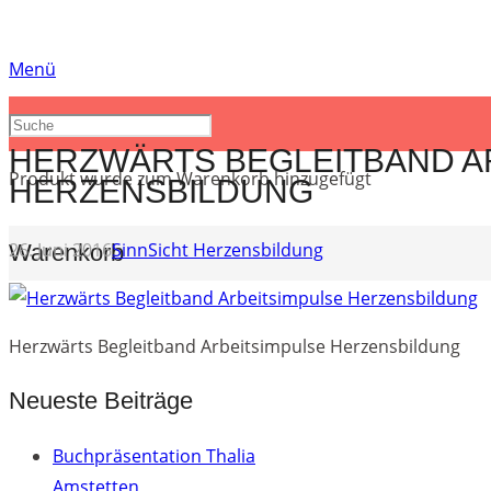
Menü
HERZWÄRTS BEGLEITBAND A
Produkt
wurde zum Warenkorb hinzugefügt
HERZENSBILDUNG
26. Juni 2016
SinnSicht Herzensbildung
Warenkorb
Herzwärts Begleitband Arbeitsimpulse Herzensbildung
Neueste Beiträge
Buchpräsentation Thalia
Amstetten